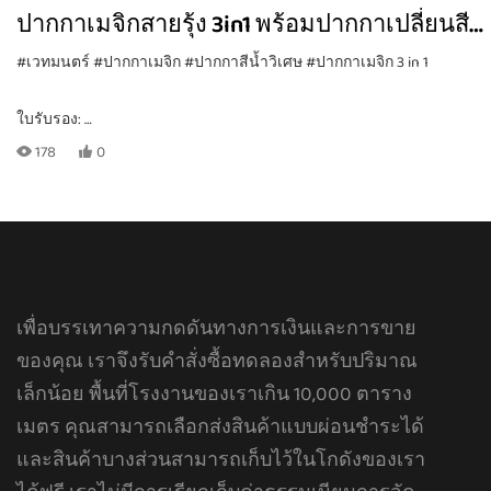
ปากกาเมจิกสายรุ้ง 3in1 พร้อมปากกาเปลี่ยนสี 1
ด้าม
#เวทมนตร์
#ปากกาเมจิก
#ปากกาสีน้ำวิเศษ
#ปากกาเมจิก 3 in 1
ใบรับรอง:
CE, EN71-1, -2, -3, TRA, ASTM-D4236
178
0
MOQ:
มันขึ้นอยู่กับวิธีการบรรจุ สำหรับการสั่งซื้อส่วนตัว กรุณาส่งคำถามทาง
อีเมล
เพื่อบรรเทาความกดดันทางการเงินและการขาย
ของคุณ เราจึงรับคำสั่งซื้อทดลองสำหรับปริมาณ
เล็กน้อย พื้นที่โรงงานของเราเกิน 10,000 ตาราง
เมตร คุณสามารถเลือกส่งสินค้าแบบผ่อนชำระได้
การพิมพ์โลโก้:
และสินค้าบางส่วนสามารถเก็บไว้ในโกดังของเรา
การพิมพ์ CMYK ด้วยการออกแบบที่กำหนดเองของคุณ