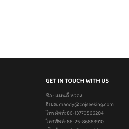
GET IN TOUCH WITH US
ชื่อ : แมนดี้ หว่อง
อีเมล:
mandy@cnjseeking.com
โทรศัพท์: 86-13770566284
โทรศัพท์: 86-25-86883910