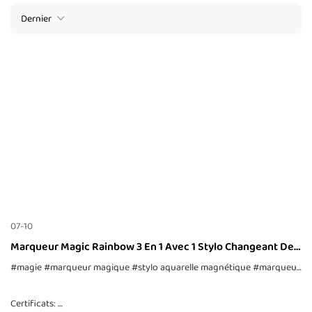
Dernier
07-10
Marqueur Magic Rainbow 3 En 1 Avec 1 Stylo Changeant De
Couleur
#magie
#marqueur magique
#stylo aquarelle magnétique
#marqueur magique 3 en 1
Certificats: