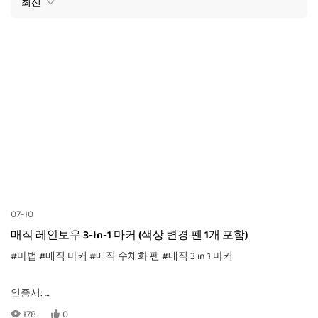
최신
07-10
매직 레인보우 3-In-1 마커 (색상 변경 펜 1개 포함)
#마법
#매직 마커
#매직 수채화 펜
#매직 3 in 1 마커
인증서:
CE, EN71-1, -2, -3, TRA, ASTM-D4236
178
0