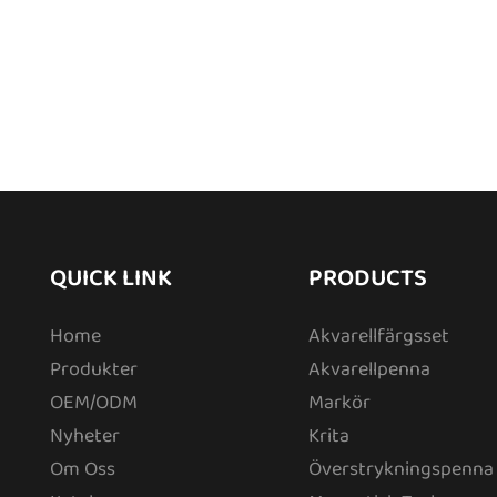
QUICK LINK
PRODUCTS
Home
Akvarellfärgsset
Produkter
Akvarellpenna
OEM/ODM
Markör
Nyheter
Krita
Om Oss
Överstrykningspenna