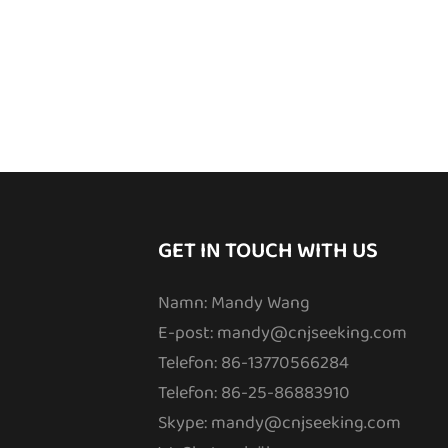
GET IN TOUCH WITH US
Namn: Mandy Wang
E-post:
mandy@cnjseeking.com
Telefon: 86-13770566284
Telefon: 86-25-86883910
Skype: mandy@cnjseeking.com