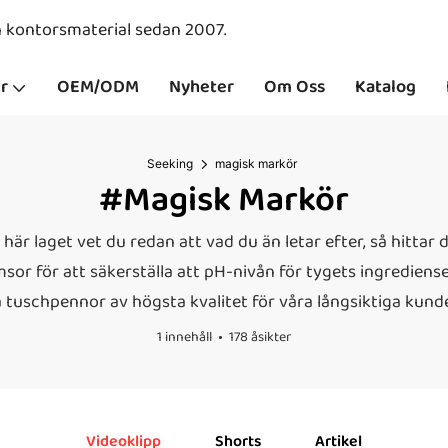
ch kontorsmaterial sedan 2007.
r
OEM/ODM
Nyheter
Om Oss
Katalog
Seeking
magisk markör
#magisk Markör
är laget vet du redan att vad du än letar efter, så hittar d
or för att säkerställa att pH-nivån för tygets ingredienser 
ska tuschpennor av högsta kvalitet för våra långsiktiga ku
1 innehåll
178 åsikter
Videoklipp
Shorts
Artikel