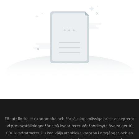
För att lindra er ekonomiska och försäljningsmässiga press accepterar
vi provbeställningar för små kvantiteter. Vår fabriksyta överstiger 10
000 kvadratmeter. Du kan välja att skicka varorna i omgångar, och en