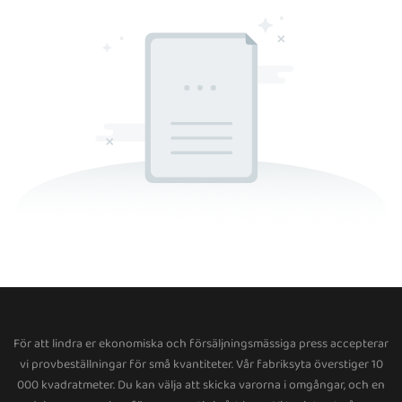
För att lindra er ekonomiska och försäljningsmässiga press accepterar
vi provbeställningar för små kvantiteter. Vår fabriksyta överstiger 10
000 kvadratmeter. Du kan välja att skicka varorna i omgångar, och en