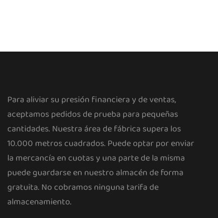
Para aliviar su presión financiera y de ventas,
aceptamos pedidos de prueba para pequeñas
cantidades. Nuestra área de fábrica supera los
10.000 metros cuadrados. Puede optar por enviar
la mercancía en cuotas y una parte de la misma
puede guardarse en nuestro almacén de forma
gratuita. No cobramos ninguna tarifa de
almacenamiento.