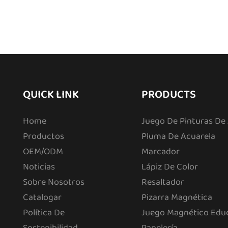
QUICK LINK
PRODUCTS
Home
Juego De Pinturas De
Productos
Pluma De Acuarela
OEM/ODM
Marcador
Noticias
Lápiz De Color
Sobre Nosotros
Resaltador
Catalogar
Pizarra Magnética
Política De
Juego Magnético Edu
Sostenibilidad
Papelería