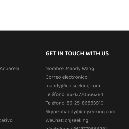
GET IN TOUCH WITH US
 Acuarela
Nombre: Mandy Wang
Correo electrónico:
mandy@cnjseeking.com
Teléfono: 86-13770566284
Teléfono: 86-25-86883910
Skype: mandy@cnjseeking.com
cativo
WeChat: cnjseeking
WhatsApp: +8613770566284