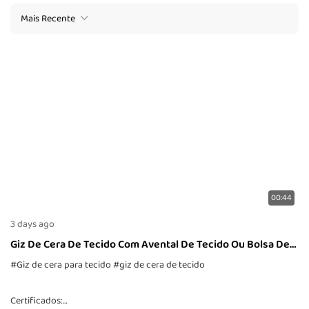
Mais Recente
00:44
3 days ago
Giz De Cera De Tecido Com Avental De Tecido Ou Bolsa De
Tecido
#Giz de cera para tecido
#giz de cera de tecido
Certificados: