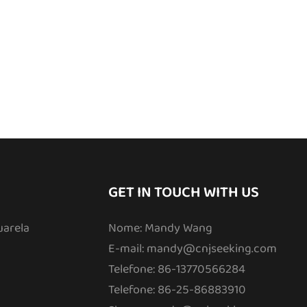
GET IN TOUCH WITH US
uarela
Nome: Mandy Wang
E-mail:
mandy@cnjseeking.com
Telefone: 86-13770566284
Telefone: 86-25-86883910