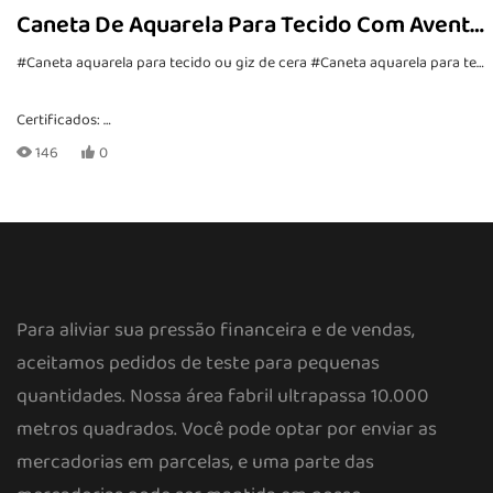
Caneta De Aquarela Para Tecido Com Avental
De Tecido Ou Bolsa De Tecido
#Caneta aquarela para tecido ou giz de cera
#Caneta aquarela para tecido
Certificados:
CE, EN71-1, -2, -3, TRA, ASTM-D4236
146
0
MOQ:
depende do método de embalagem. Para pedidos particulares, envie
uma solicitação por e-mail
Para aliviar sua pressão financeira e de vendas,
aceitamos pedidos de teste para pequenas
quantidades. Nossa área fabril ultrapassa 10.000
metros quadrados. Você pode optar por enviar as
Impressão de logotipo:
mercadorias em parcelas, e uma parte das
Impressão CMYK com seu design personalizado