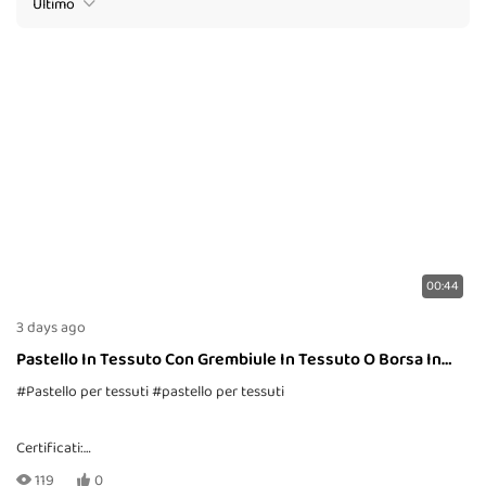
Ultimo
00:44
3 days ago
Pastello In Tessuto Con Grembiule In Tessuto O Borsa In
Tessuto
#Pastello per tessuti
#pastello per tessuti
Certificati:
CE, EN71-1, -2, -3, TRA, ASTM-D4236
119
0