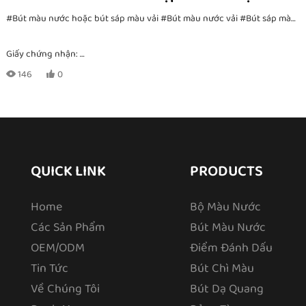
Đựng Vải
#Bút màu nước hoặc bút sáp màu vải
#Bút màu nước vải
#Bút sáp màu vải
Giấy chứng nhận:
CE, EN71-1, -2, -3, TRA, ASTM-D4236
146
0
MOQ:
nó phụ thuộc vào phương pháp đóng gói. Đối với đơn đặt hàng riêng,
QUICK LINK
PRODUCTS
vui lòng gửi yêu cầu qua email
Home
Bộ Màu Nước
Các Sản Phẩm
Bút Màu Nước
OEM/ODM
Điểm Đánh Dấu
In Logo:
Tin Tức
Bút Chì Màu
In CMYK với thiết kế tùy chỉnh của bạn
Về Chúng Tôi
Bút Dạ Quang