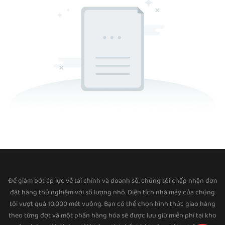
Để giảm bớt áp lực về tài chính và doanh số, chúng tôi chấp nhận đơn
đặt hàng thử nghiệm với số lượng nhỏ. Diện tích nhà máy của chúng
tôi vượt quá 10.000 mét vuông. Bạn có thể chọn hình thức giao hàng
theo từng đợt và một phần hàng hóa sẽ được lưu giữ miễn phí tại kho