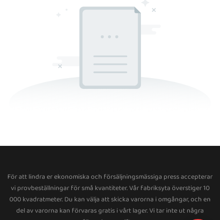
För att lindra er ekonomiska och försäljningsmässiga press accepterar
vi provbeställningar för små kvantiteter. Vår fabriksyta överstiger 10
000 kvadratmeter. Du kan välja att skicka varorna i omgångar, och en
del av varorna kan förvaras gratis i vårt lager. Vi tar inte ut några