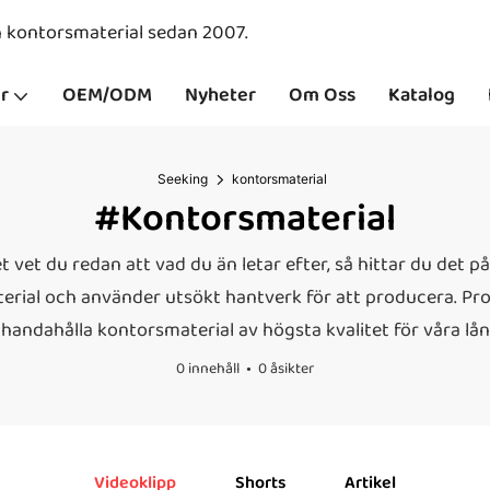
ch kontorsmaterial sedan 2007.
r
OEM/ODM
Nyheter
Om Oss
Katalog
Seeking
kontorsmaterial
#kontorsmaterial
 vet du redan att vad du än letar efter, så hittar du det på 
terial och använder utsökt hantverk för att producera. Prod
illhandahålla kontorsmaterial av högsta kvalitet för våra 
0 innehåll
0 åsikter
Videoklipp
Shorts
Artikel