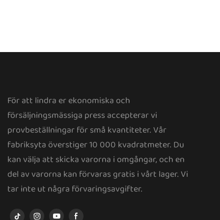
För att lindra er ekonomiska och
försäljningsmässiga press accepterar vi
provbeställningar för små kvantiteter. Vår
fabriksyta överstiger 10 000 kvadratmeter. Du
kan välja att skicka varorna i omgångar, och en
del av varorna kan förvaras gratis i vårt lager. Vi
tar inte ut några förvaringsavgifter.