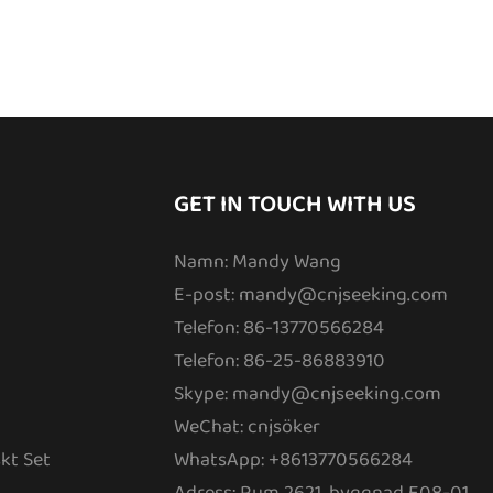
GET IN TOUCH WITH US
Namn: Mandy Wang
E-post:
mandy@cnjseeking.com
Telefon: 86-13770566284
Telefon: 86-25-86883910
Skype: mandy@cnjseeking.com
WeChat: cnjsöker
kt Set
WhatsApp: +8613770566284
Adress: Rum 2621, byggnad E08-01,