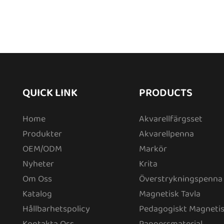
QUICK LINK
PRODUCTS
Home
Akvarellfärgsset
Produkter
Akvarellpenna
OEM/ODM
Markör
Nyheter
Krita
Om Oss
Överstrykningspenna
Katalog
Magnetisk Tavla
Hållbarhetspolicy
Pedagogiskt Magnetis
Kontakta Oss
Pappersmaterial