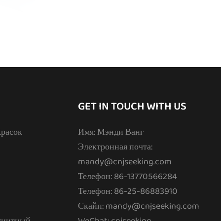
GET IN TOUCH WITH US
расок
Имя: Мэнди Ванг
Электронная почта:
mandy@cnjseeking.com
Телефон: 86-13770566284
Телефон: 86-25-86883910
Скайп: mandy@cnjseeking.com
гнитный
WeChat: cnjseeking