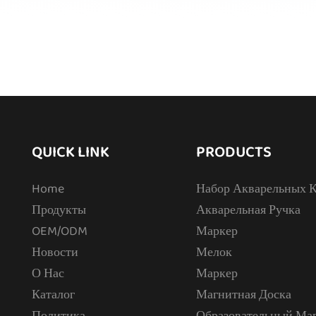
QUICK LINK
PRODUCTS
Home
Набор Акварельных К
Продукты
Акварельная Ручка
OEM/ODM
Маркер
Новости
Мелок
О Нас
Маркер
Каталог
Магнитная Доска
Политика
Образовательный Ма