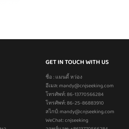
GET IN TOUCH WITH US
ชื่อ : แมนดี้ หว่อง
อีเมล:
mandy@cnjseeking.com
โทรศัพท์: 86-13770566284
โทรศัพท์: 86-25-86883910
สไกป์: mandy@cnjseeking.com
WeChat: cnjseeking
กษา
วอทส์แอพ: +8613770566284