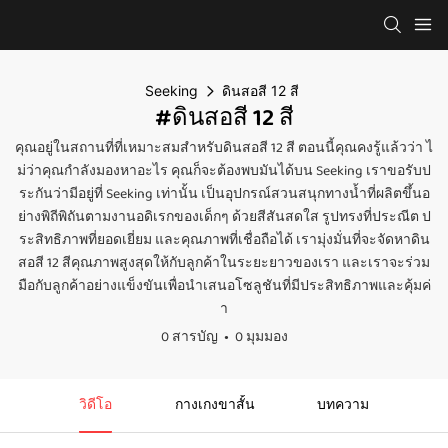
Seeking
ดินสอสี 12 สี
#ดินสอสี 12 สี
คุณอยู่ในสถานที่ที่เหมาะสมสำหรับดินสอสี 12 สี ตอนนี้คุณคงรู้แล้วว่า ไ
ม่ว่าคุณกำลังมองหาอะไร คุณก็จะต้องพบมันได้บน Seeking เราขอรับป
ระกันว่ามีอยู่ที่ Seeking เท่านั้น เป็นอุปกรณ์สวนสนุกทางน้ำที่ผลิตขึ้นอ
ย่างพิถีพิถันตามงานอดิเรกของเด็กๆ ด้วยสีสันสดใส รูปทรงที่ประณีต ป
ระสิทธิภาพที่ยอดเยี่ยม และคุณภาพที่เชื่อถือได้ เรามุ่งมั่นที่จะจัดหาดิน
สอสี 12 สีคุณภาพสูงสุดให้กับลูกค้าในระยะยาวของเรา และเราจะร่วม
มือกับลูกค้าอย่างแข็งขันเพื่อนำเสนอโซลูชันที่มีประสิทธิภาพและคุ้มค่
า
0 สารบัญ
0 มุมมอง
วิดีโอ
กางเกงขาสั้น
บทความ