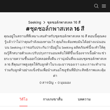
Seeking
ชุดชอล์กพาสเทล 16 สี
#ชุดชอล์กพาสเทล 16 สี
คุณอยู่ในสถานที่ที่เหมาะสมสำหรับชุดชอล์กพาสเทล 16 สี ตอนนี้คุณคง
รู้แล้วว่าไม่ว่าคุณกำลังมองหาอะไร คุณก็จะต้องพบมันได้อย่างแน่นอน
บน Seeking เราขอรับประกันว่ามีอยู่ใน Seeking ผลิตภัณฑ์นี้จะทำให้คุ
ณรู้สึกสบายตัวและปรับปรุงการนอนหลับให้ดีขึ้นเนื่องจากเนื้อผ้าจะช่ว
ยระบายความชื้นออกไปตลอดทั้งคืน เรามุ่งมั่นที่จะมอบชุดชอล์กพาสเท
ล 16 สีคุณภาพสูงสุดให้กับลูกค้าในระยะยาวของเรา และเราจะทำงาน
ร่วมกับลูกค้าอย่างแข็งขันเพื่อนำเสนอโซลูชันที่มีประสิทธิภาพและคุ้ม
ค่า
0 สารบัญ
0 มุมมอง
วิดีโอ
กางเกงขาสั้น
บทความ