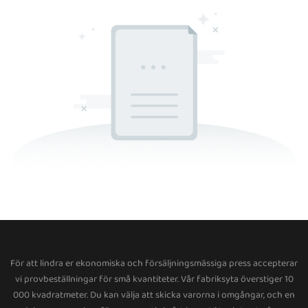
För att lindra er ekonomiska och försäljningsmässiga press accepterar
vi provbeställningar för små kvantiteter. Vår fabriksyta överstiger 10
000 kvadratmeter. Du kan välja att skicka varorna i omgångar, och en