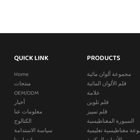
QUICK LINK
PRODUCTS
مجموعة ألوان مائية
Home
قلم الألوان المائية
منتجات
علامة
OEM/ODM
قلم تلوين
أخبار
قلم تمييز
معلومات عنا
السبورة المغناطيسية
الكتالوج
عة مغناطيسية تعليمية
سياسة الاستدامة
الأدوات المكتبية
اتصل بنا