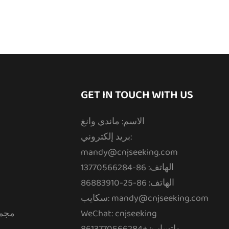
GET IN TOUCH WITH US
الاسم: ماندي وانغ
بريد إلكتروني:
mandy@cnjseeking.com
الهاتف: 86-13770566284
الهاتف: 86-25-86883910
سكايب: mandy@cnjseeking.com
WeChat: cnjseeking
مجمو
واتساب: +8613770566284