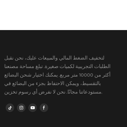
لتخفيف الضغط المالي والمبيعات عليك، نحن نقبل
الطلبات التجريبية لكميات صغيرة. تبلغ مساحة مصنعنا
أكثر من 10000 متر مربع. يمكنك اختيار شحن البضائع
بالتقسيط، ويمكن الاحتفاظ بجزء من البضائع في
مستودعاتنا مجانًا. نحن لا نفرض أي رسوم تخزين.