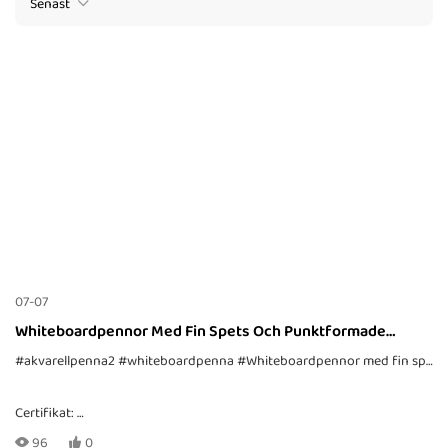
Senast
07-07
Whiteboardpennor Med Fin Spets Och Punktformade
Spetsar
#akvarellpenna2
#whiteboardpenna
#Whiteboardpennor med fin spets och punktformade spetsar
Certifikat:
CE, EN71-1, -2, -3, TRA, ASTM-D4236
96
0