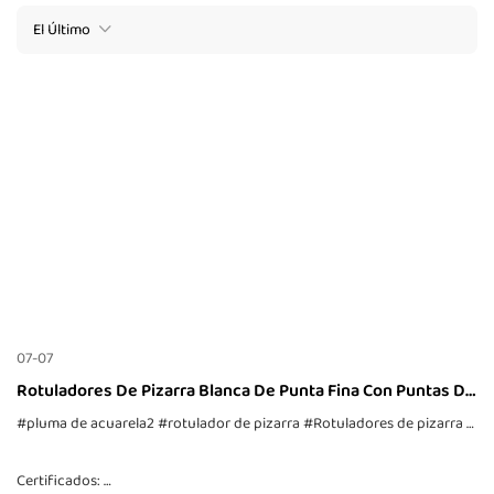
El Último
07-07
Rotuladores De Pizarra Blanca De Punta Fina Con Puntas De
Puntos
#pluma de acuarela2
#rotulador de pizarra
#Rotuladores de pizarra blanca de punta fina con puntas de puntos
Certificados: