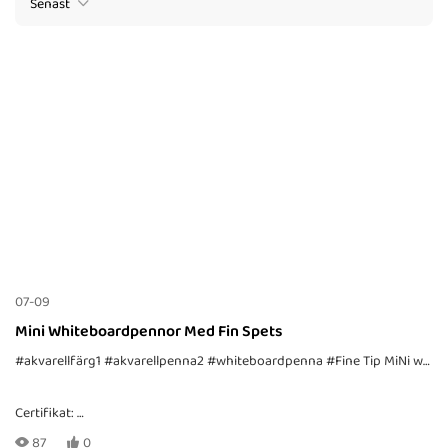
Senast
07-09
Mini Whiteboardpennor Med Fin Spets
#akvarellfärg1
#akvarellpenna2
#whiteboardpenna
#Fine Tip MiNi whiteboardpennor med prickspets
Certifikat:
CE, EN71-1, -2, -3, TRA, ASTM-D4236
87
0