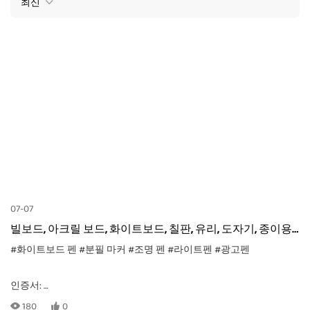
최신
07-07
빌보드, 아크릴 보드, 화이트보드, 칠판, 유리, 도자기, 종이용
분필 마커
#화이트보드 펜
#분필 마커
#조명 펜
#라이트펜
#광고펜
인증서:
CE, EN71-1, -2, -3, TRA, ASTM-D4236
180
0