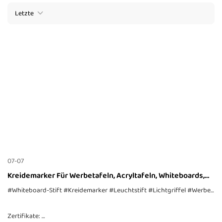
Letzte
07-07
Kreidemarker Für Werbetafeln, Acryltafeln, Whiteboards,
Tafeln, Glas, Keramik, Papier
#Whiteboard-Stift
#Kreidemarker
#Leuchtstift
#Lichtgriffel
#Werbekugelschreiber
Zertifikate: