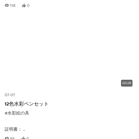
CE, EN71-1, -2, -3, TRA, ASTM-D4236
118
0
MOQ:
梱包方法によって異なります。個人注文の場合は、メールでお問
い合わせください。
00:28
07-07
ロゴ印刷：
カスタマイズしたデザインでカードにCMYK印刷
12色水彩ペンセット
#水彩絵の具
証明書：
CE, EN71-1, -2, -3, TRA, ASTM-D4236
96
0