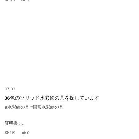
サイズ：
カスタマイズ
MOQ:
500セット、梱包方法によって異なります。個人注文の場合は、メ
重量: c
ールでお問い合わせください。
カスタマイズされた
ロゴ印刷：
色：
07-03
カスタマイズしたデザインでカードにCMYK印刷
カラフル
36色のソリッド水彩絵の具を探しています
#水彩絵の具
#固形水彩絵の具
証明書：
梱包サイズ：
材料：
CE, EN71-1, -2, -3, TRA, ASTM-D4236
119
0
272*170んん
水彩絵の具、プラスチック