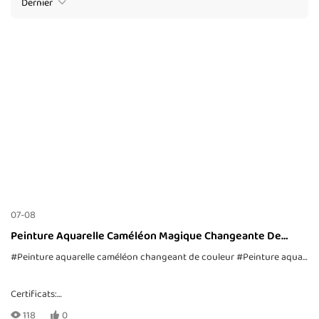
Dernier
07-08
Peinture Aquarelle Caméléon Magique Changeante De
Couleur
#Peinture aquarelle caméléon changeant de couleur
#Peinture aquarelle
Certificats:
CE, EN71-1, -2, -3, TRA, ASTM-D4236
118
0