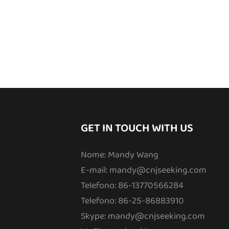
GET IN TOUCH WITH US
Nome: Mandy Wang
E-mail:
mandy@cnjseeking.com
Telefono: 86-13770566284
Telefono: 86-25-86883910
Skype: mandy@cnjseeking.com