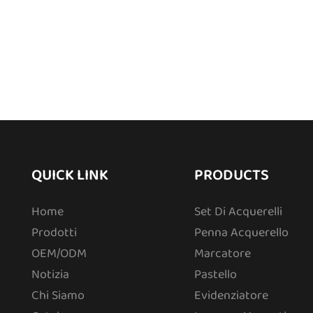
QUICK LINK
PRODUCTS
Home
Set Di Acquerelli
Prodotti
Penna Acquerello
OEM/ODM
Marcatore
Notizia
Pastello
Chi Siamo
Evidenziatore