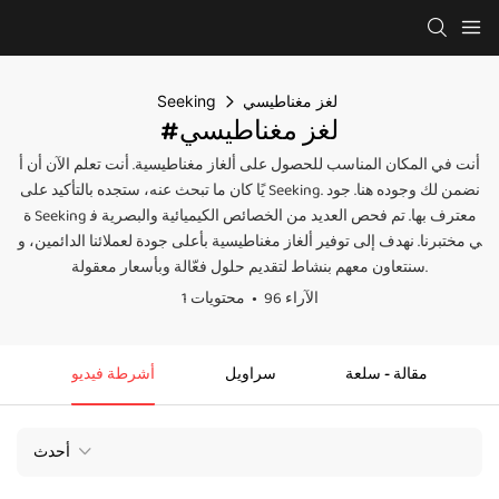
لغز مغناطيسي
Seeking
#لغز مغناطيسي
أنت في المكان المناسب للحصول على ألغاز مغناطيسية. أنت تعلم الآن أن أ
يًا كان ما تبحث عنه، ستجده بالتأكيد على Seeking. نضمن لك وجوده هنا. جود
ة Seeking معترف بها. تم فحص العديد من الخصائص الكيميائية والبصرية ف
ي مختبرنا. نهدف إلى توفير ألغاز مغناطيسية بأعلى جودة لعملائنا الدائمين، و
سنتعاون معهم بنشاط لتقديم حلول فعّالة وبأسعار معقولة.
96 الآراء
1 محتويات
مقالة - سلعة
سراويل
أشرطة فيديو
أحدث