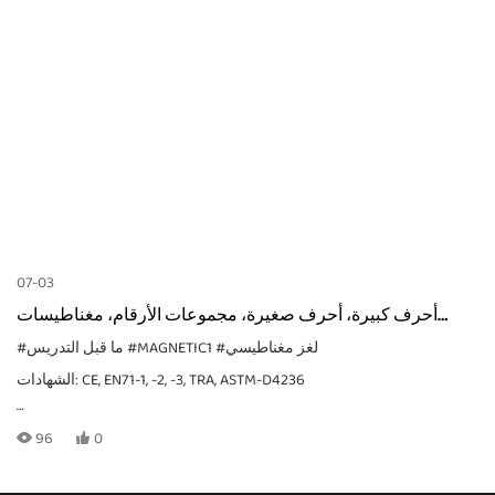
07-03
أحرف كبيرة، أحرف صغيرة، مجموعات الأرقام، مغناطيسات
التعلم المبكر
#لغز مغناطيسي
#MAGNETIC1
#ما قبل التدريس
الشهادات: CE, EN71-1, -2, -3, TRA, ASTM-D4236
96
0
MOQ: يعتمد ذلك على طريقة التعبئة. للطلبات الخاصة، يُرجى إرسال
استفسار عبر البريد الإلكتروني.