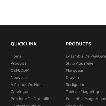
QUICK LINK
PRODUCTS
Home
Ensemble De Peinture
Produits
Stylo Aquarelle
OEM/ODM
Marqueur
Nouvelles
Crayon
À Propos De Nous
Surligneur
Catalogue
Tableau Magnétique
Politique De Durabilité
Ensemble Magnétique
Contactez-Nous
Papeterie