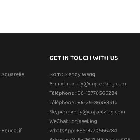
GET IN TOUCH WITH US
 Aquarelle
Nom : Mandy Wang
E-mail:
mandy@cnjseeking.com
Téléphone : 86-13770566284
Téléphone : 86-25-86883910
Skype: mandy@cnjseeking.com
WeChat : cnjseeking
 Éducatif
WhatsApp: +8613770566284
Adresse : Salle 2621, Bâtiment E08-