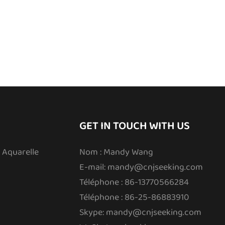
ine
#Pointes à points
GET IN TOUCH WITH US
 Aquarelle
Nom : Mandy Wang
E-mail:
mandy@cnjseeking.com
Téléphone : 86-13770566284
Téléphone : 86-25-86883910
Skype: mandy@cnjseeking.com