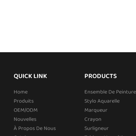
#Stylos pour tableau blanc à pointe f
QUICK LINK
PRODUCTS
Home
Ensemble De Peinture
Produits
Stylo Aquarelle
OEM/ODM
Marqueur
Nouvelles
Crayon
À Propos De Nous
Surligneur