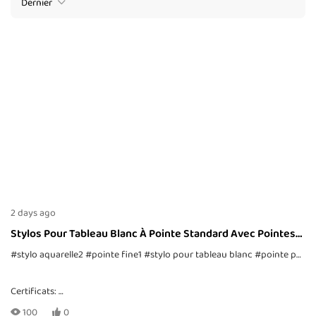
Dernier
2 days ago
Stylos Pour Tableau Blanc À Pointe Standard Avec Pointes
Pointillées
#stylo aquarelle2
#pointe fine1
#stylo pour tableau blanc
#pointe pointillée
Certificats:
CE, EN71-1, -2, -3, TRA, ASTM-D4236
100
0