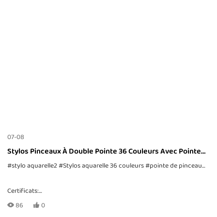
MOQ:
cela dépend de la méthode d'emballage. Pour les commandes privées,
veuillez envoyer une demande par e-mail
Impression de logo:
07-08
Impression CMJN avec votre design personnalisé
Stylos Pinceaux À Double Pointe 36 Couleurs Avec Pointe
Pinceau Et Pointe Fine
#stylo aquarelle2
#Stylos aquarelle 36 couleurs
#pointe de pinceau
#poi
Certificats:
Taille:
CE, EN71-1, -2, -3, TRA, ASTM-D4236
86
0
138*15 mm