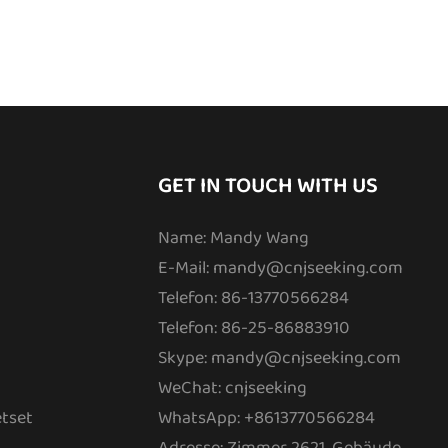
GET IN TOUCH WITH US
Name: Mandy Wang
E-Mail:
mandy@cnjseeking.com
Telefon: 86-13770566284
Telefon: 86-25-86883910
Skype: mandy@cnjseeking.com
WeChat: cnjseeking
tset
WhatsApp: +8613770566284
Adresse: Zimmer 2621, Gebäude