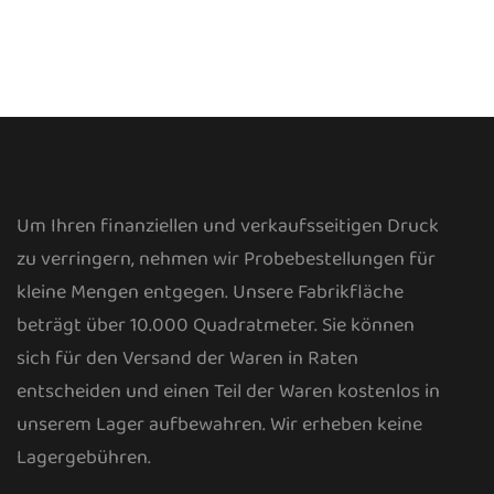
Um Ihren finanziellen und verkaufsseitigen Druck
zu verringern, nehmen wir Probebestellungen für
kleine Mengen entgegen. Unsere Fabrikfläche
beträgt über 10.000 Quadratmeter. Sie können
sich für den Versand der Waren in Raten
entscheiden und einen Teil der Waren kostenlos in
unserem Lager aufbewahren. Wir erheben keine
Lagergebühren.