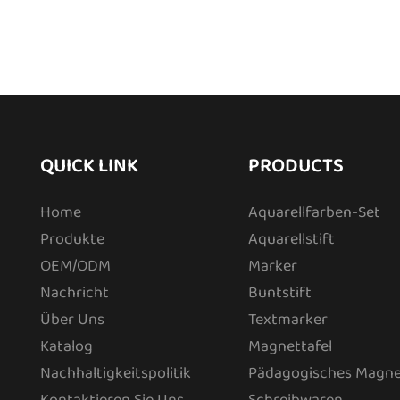
QUICK LINK
PRODUCTS
Home
Aquarellfarben-Set
Produkte
Aquarellstift
OEM/ODM
Marker
Nachricht
Buntstift
Über Uns
Textmarker
Katalog
Magnettafel
Nachhaltigkeitspolitik
Pädagogisches Magne
Kontaktieren Sie Uns
Schreibwaren