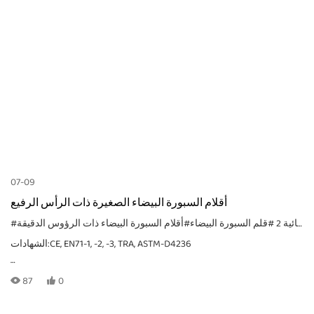
استفسار عبر البريد الإلكتروني.
طباعة الشعار: طباعة CMYK مع التصميم المخصص الخاص بك
الحجم: 138*15 ملم
الوزن: حوالي 10 جرام
07-09
اللون: 12 لونًا
أقلام السبورة البيضاء الصغيرة ذات الرأس الرفيع
#قلم ألوان مائية 2
#قلم السبورة البيضاء
الشهادات:CE, EN71-1, -2, -3, TRA, ASTM-D4236
المواد: ألوان مائية، بلاستيك
87
0
MOQ: يعتمد ذلك على طريقة التعبئة، بالنسبة للطلبات الخاصة، يرجى
OEM: صندوق مخصص، تغليف، شعارات، ألوان خاصة
إرسال استفسار عبر البريد الإلكتروني