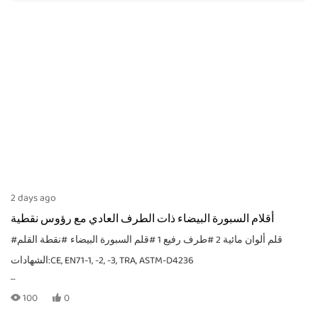
2 days ago
أقلام السبورة البيضاء ذات الطرف العادي مع رؤوس نقطية
#قلم ألوان مائية 2
#طرف رفيع 1
#قلم السبورة البيضاء
#نقطة القلم
الشهادات:CE, EN71-1, -2, -3, TRA, ASTM-D4236
100
0
MOQ: يعتمد ذلك على طريقة التعبئة. للطلبات الخاصة، يُرجى إرسال