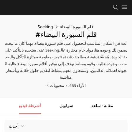
قلم السبورة البيضاء
Seeking
#قلم السبورة البيضاء
أنت في المكان المناسب للحصول على قلم سبورة بيضاء. مهما كان ما تبحث
عنه، ستجده بالتأكيد على Seeking. نضمن لك وجوده هنا. مواد خام مختارة عال
ية الجودة، مُحسّنة بتقنية معالجة دقيقة، تتميز بمقاومة ممتازة للتآكل والصد
مات، وجودة عالية، وقوة ومتانة. نهدف إلى توفير أقلام سبورة بيضاء عالية ال
جودة لعملائنا الدائمين، وسنتعاون معهم بنشاط لتقديم حلول فعّالة وبأسعار
مناسبة.
463 الآراء
4 محتويات
مقالة - سلعة
سراويل
أشرطة فيديو
أحدث