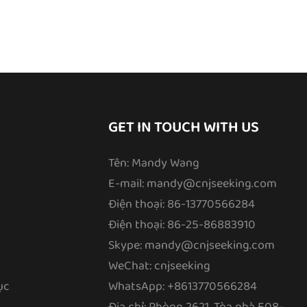
GET IN TOUCH WITH US
Tên: Mandy Wang
E-mail:
mandy@cnjseeking.com
Điện thoại: 86-13770566284
Điện thoại: 86-25-86883910
Skype: mandy@cnjseeking.com
WeChat: cnjseeking
ục
WhatsApp: +8613770566284
Địa chỉ: Phòng 2621, Tòa nhà E08-