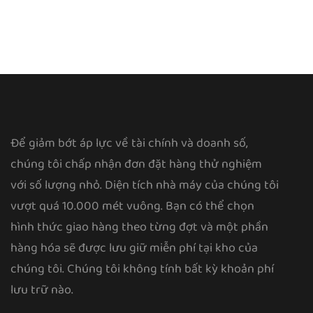
Để giảm bớt áp lực về tài chính và doanh số,
chúng tôi chấp nhận đơn đặt hàng thử nghiệm
với số lượng nhỏ. Diện tích nhà máy của chúng tôi
vượt quá 10.000 mét vuông. Bạn có thể chọn
hình thức giao hàng theo từng đợt và một phần
hàng hóa sẽ được lưu giữ miễn phí tại kho của
chúng tôi. Chúng tôi không tính bất kỳ khoản phí
lưu trữ nào.