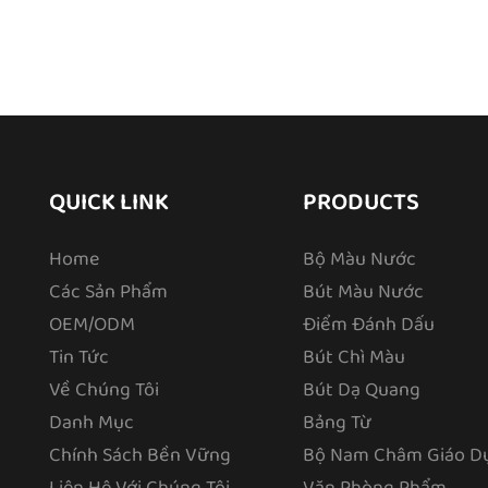
QUICK LINK
PRODUCTS
Home
Bộ Màu Nước
Các Sản Phẩm
Bút Màu Nước
OEM/ODM
Điểm Đánh Dấu
Tin Tức
Bút Chì Màu
Về Chúng Tôi
Bút Dạ Quang
Danh Mục
Bảng Từ
Chính Sách Bền Vững
Bộ Nam Châm Giáo D
Liên Hệ Với Chúng Tôi
Văn Phòng Phẩm