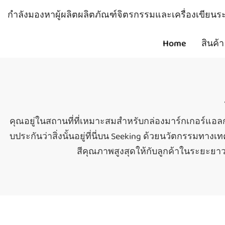
กำลังมองหาผู้ผลิตผลิตภัณฑ์จิตรกรรมและเครื่องเขียนระด
Home
สินค้า
คุณอยู่ในสถานที่ที่เหมาะสมสำหรับกล่องมาร์กเกอร์แอลก
บประกันว่าสิ่งนั้นอยู่ที่นี่บน Seeking ด้วยนวัตกรรมทาง
สีคุณภาพสูงสุดให้กับลูกค้าในระยะยาว