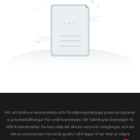
För att lindra er ekonomiska och försäljningsmässiga press accepterar
vi provbeställningar för små kvantiteter. Vår fabriksyta överstiger 10
000 kvadratmeter. Du kan välja att skicka varorna i omgångar, och en
del av varorna kan förvaras gratis i vårt lager. Vi tar inte ut några