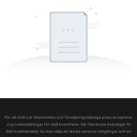
För att lindra er ekonomiska och försäljningsmässiga press accepterar
vi provbeställningar för små kvantiteter. Vår fabriksyta överstiger 10
000 kvadratmeter. Du kan välja att skicka varorna i omgångar, och en