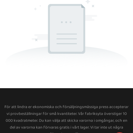
För att lindra er ekonomiska och försäljningsmässiga press accepterar
vi provbeställningar för små kvantiteter. Vår fabriksyta överstiger 10
000 kvadratmeter. Du kan välja att skicka varorna i omgångar, och en
del av varorna kan förvaras gratis i vårt lager. Vi tar inte ut några