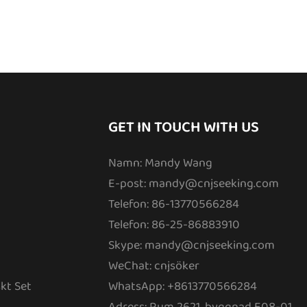
GET IN TOUCH WITH US
Namn: Mandy Wang
E-post:
mandy@cnjseeking.com
Telefon: 86-13770566284
Telefon: 86-25-86883910
Skype: mandy@cnjseeking.com
WeChat: cnjsöker
kt Set
WhatsApp: +8613770566284
Adress: Rum 2621, byggnad E08-01,