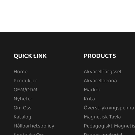
QUICK LINK
PRODUCTS
Home
Akvarellfärgsset
Produkter
Akvarellpenna
OEM/ODM
Markör
Nyheter
Krita
Om Oss
Överstrykningspenna
Katalog
Magnetisk Tavla
Hållbarhetspolicy
Pedagogiskt Magnetis
Kontakta Oss
Pappersmaterial