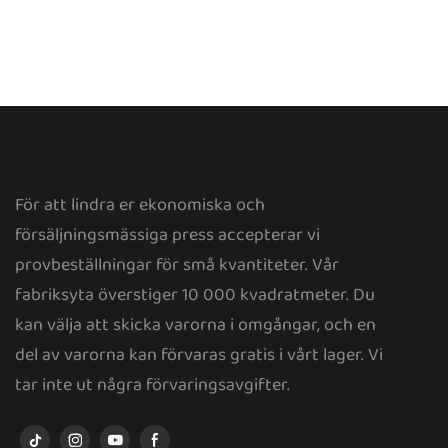
För att lindra er ekonomiska och
försäljningsmässiga press accepterar vi
provbeställningar för små kvantiteter. Vår
fabriksyta överstiger 10 000 kvadratmeter. Du
kan välja att skicka varorna i omgångar, och en
del av varorna kan förvaras gratis i vårt lager. Vi
tar inte ut några förvaringsavgifter.