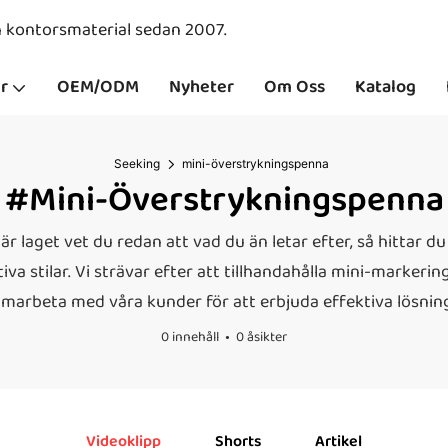
ch kontorsmaterial sedan 2007.
r
OEM/ODM
Nyheter
Om Oss
Katalog
Seeking
mini-överstrykningspenna
#mini-Överstrykningspenna
 laget vet du redan att vad du än letar efter, så hittar du 
tiva stilar. Vi strävar efter att tillhandahålla mini-marker
amarbeta med våra kunder för att erbjuda effektiva lösnin
0 innehåll
0 åsikter
Videoklipp
Shorts
Artikel