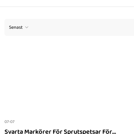
Senast
07-07
Svarta Markörer För Sprutspetsar För