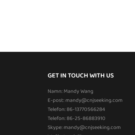
GET IN TOUCH WITH US
Namn: Mandy Wang
E-post:
mandy@cnjseeking.com
Telefon: 86-13770566284
Telefon: 86-25-86883910
Skype: mandy@cnjseeking.com