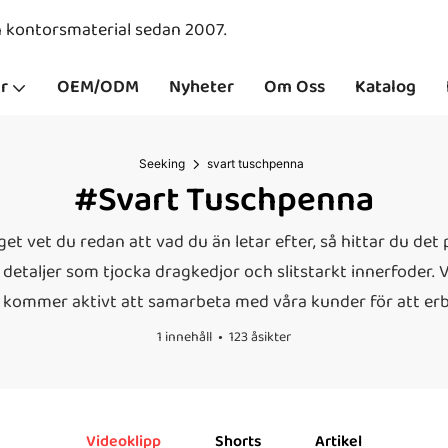
ch kontorsmaterial sedan 2007.
r
OEM/ODM
Nyheter
Om Oss
Katalog
Seeking
svart tuschpenna
#svart Tuschpenna
t vet du redan att vad du än letar efter, så hittar du det 
 detaljer som tjocka dragkedjor och slitstarkt innerfoder. 
vi kommer aktivt att samarbeta med våra kunder för att erb
1 innehåll
123 åsikter
Videoklipp
Shorts
Artikel