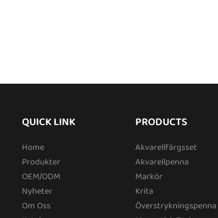
QUICK LINK
PRODUCTS
Home
Akvarellfärgsset
Produkter
Akvarellpenna
OEM/ODM
Markör
Nyheter
Krita
Om Oss
Överstrykningspenna