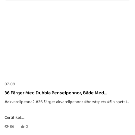
07-08
36 Färger Med Dubbla Penselpennor, Både Med
Penselspets Och Fin Spets
#akvarellpenna2
#36 färger akvarellpennor
#borstspets
#fin spets1
#du
Certifikat:
CE, EN71-1, -2, -3, TRA, ASTM-D4236
86
0