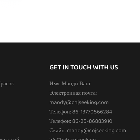
GET IN TOUCH WITH US
расок
Имя: Мэнди Ванг
Электронная почта:
mandy@cnjseeking.com
Телефон: 86-13770566284
Телефон: 86-25-86883910
Скайп: mandy@cnjseeking.com
гнитный
WeChat: cnjseeking