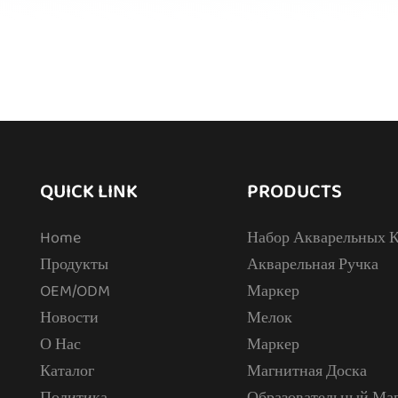
QUICK LINK
PRODUCTS
Home
Набор Акварельных К
Продукты
Акварельная Ручка
OEM/ODM
Маркер
Новости
Мелок
О Нас
Маркер
Каталог
Магнитная Доска
Политика
Образовательный Ма