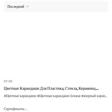
Последний
07-05
Цветные Карандаши Для Пластика, Стекла, Керамики,
Металла, Дерева И Бумаги
#Цветные карандаши
#Цветные карандаши Grease
#жирный карандаш
Сертификаты: