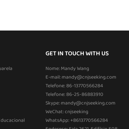
GET IN TOUCH WITH US
uarela
Nome: Mandy Wang
E-mail:
mandy@cnjseeking.com
Telefone: 86-13770566284
Telefone: 86-25-86883910
Skype: mandy@cnjseeking.com
WeChat: cnjseeking
Educacional
WhatsApp: +8613770566284
Endereço: Sala 2621, Edifício E08-