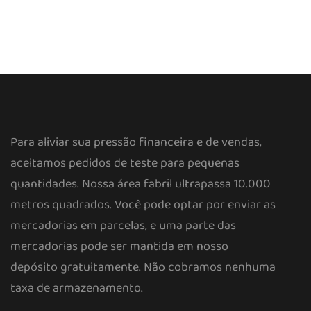
Para aliviar sua pressão financeira e de vendas,
aceitamos pedidos de teste para pequenas
quantidades. Nossa área fabril ultrapassa 10.000
metros quadrados. Você pode optar por enviar as
mercadorias em parcelas, e uma parte das
mercadorias pode ser mantida em nosso
depósito gratuitamente. Não cobramos nenhuma
taxa de armazenamento.