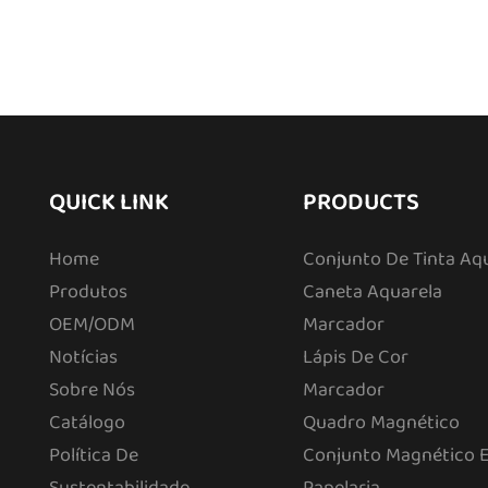
QUICK LINK
PRODUCTS
Home
Conjunto De Tinta Aq
Produtos
Caneta Aquarela
OEM/ODM
Marcador
Notícias
Lápis De Cor
Sobre Nós
Marcador
Catálogo
Quadro Magnético
Política De
Conjunto Magnético 
Sustentabilidade
Papelaria