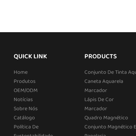
QUICK LINK
PRODUCTS
Home
Conjunto De Tinta Aq
Produtos
Caneta Aquarela
OEM/ODM
Marcador
Notícias
Lápis De Cor
Sobre Nós
Marcador
Catálogo
Quadro Magnético
Política De
Conjunto Magnético 
Sustentabilidade
Papelaria