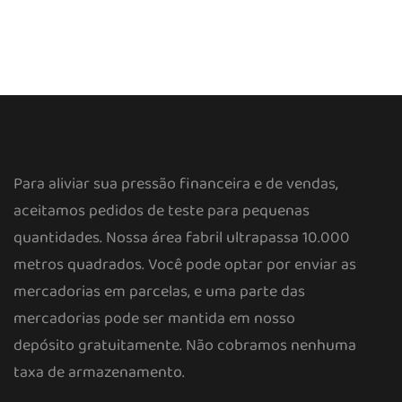
Para aliviar sua pressão financeira e de vendas,
aceitamos pedidos de teste para pequenas
quantidades. Nossa área fabril ultrapassa 10.000
metros quadrados. Você pode optar por enviar as
mercadorias em parcelas, e uma parte das
mercadorias pode ser mantida em nosso
depósito gratuitamente. Não cobramos nenhuma
taxa de armazenamento.