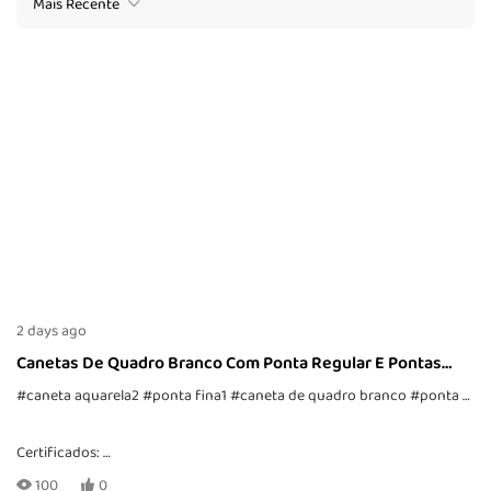
Mais Recente
2 days ago
Canetas De Quadro Branco Com Ponta Regular E Pontas
Pontilhadas
#caneta aquarela2
#ponta fina1
#caneta de quadro branco
#ponta de ponto
Certificados:
CE, EN71-1, -2, -3, TRA, ASTM-D4236
100
0