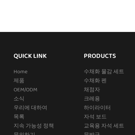
QUICK LINK
PRODUCTS
Home
수채화 물감 세트
제품
수채화 펜
OEM/ODM
채점자
소식
크레용
우리에 대하여
하이라이터
목록
자석 보드
지속 가능성 정책
교육용 자석 세트
문의하기
문방구