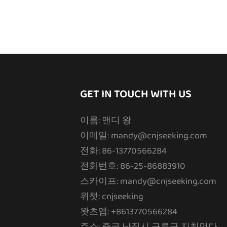
GET IN TOUCH WITH US
이름: 맨디 왕
이메일:
mandy@cnjseeking.com
전화: 86-13770566284
전화번호: 86-25-86883910
스카이프: mandy@cnjseeking.com
위챗: cnjseeking
왓츠앱: +8613770566284
주소: 중국 난징시 구루구 지칭먼다