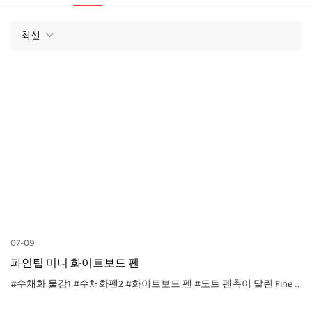
최신
07-09
파인팁 미니 화이트보드 펜
#수채화 물감1
#수채화펜2
#화이트보드 펜
#도트 펜촉이 달린 Fine Tip MiNi 화이트보드 펜