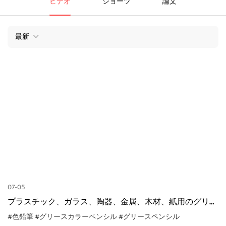
ビデオ
ショーツ
論文
最新
07-05
プラスチック、ガラス、陶器、金属、木材、紙用のグリー
スカラーペンシル
#色鉛筆
#グリースカラーペンシル
#グリースペンシル